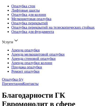
Опалубка стен
Лифтовые шахты
Опалубка для колонн
Мелкощитовая опалубка
Опалубка перекрытий
Опалубка перекрытий на телескопических стойках
Опалубка для фундамента
Услуги
Аренда опалубки
Аренда мелкощитовой опалубки
Аренда стеновой опалубки
Аренда опалубки колонн
Продажа опалубки
Ремонт опалубки
Опалубка б/у
Презентация
Контакты
Благодарности ГК
Евромонолит в сфере